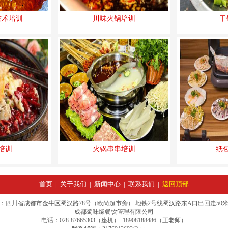
技术培训
川味火锅培训
干
培训
火锅串串培训
纸
首页
|
关于我们
|
新闻中心
|
联系我们
|
返回顶部
：四川省成都市金牛区蜀汉路78号（欧尚超市旁） 地铁2号线蜀汉路东A口出回走50
成都蜀味缘餐饮管理有限公司
电话：028-87665303（座机） 18908188486（王老师）