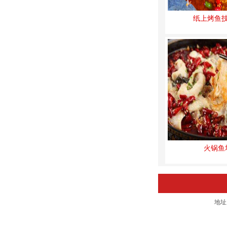
纸上烤鱼
火锅鱼
地址