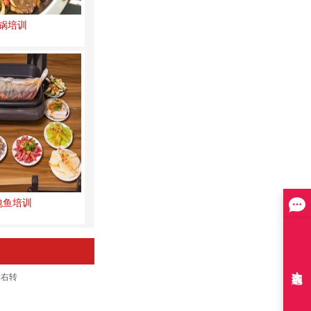
锅培训
包鱼培训
米右转