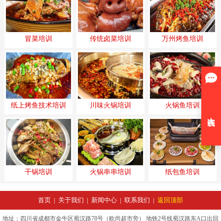
冒菜培训
传统卤菜培训
万州烤鱼培训
纸上烤鱼技术培训
川味火锅培训
火锅鱼培训
干锅培训
火锅串串培训
纸包鱼培训
首页
|
关于我们
|
新闻中心
|
联系我们
|
返回顶部
地址：四川省成都市金牛区蜀汉路78号（欧尚超市旁） 地铁2号线蜀汉路东A口出回