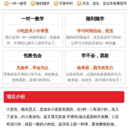
一对一辅导
随到随学
不限学时
开店、选址、定位等免费指导
一对一教学
随到随学
小吃技术,VIP享受
学习时间自由，灵活
我们采用一对一的教学模式，实践操
我的时间我做主，灵活安排学习时间，
作，不用担心跟不上或学不会了。
让学习小吃技术成为一种乐趣。
包教包会
学不会，退款
无条件，学会为止
敢承诺，因为有实力
零基础也不用担心学不会，把您教会，
过多的宣传，过度的包装都显得无力。
您的满意，是我们的责任。
敢承诺，有担当，因为我们有实力！
项目介绍
小笼包，顾名思义，是放在小蒸笼里蒸的，分2种：1.有汤汁的，加入
了皮冻，叫小笼汤包。皮又薄又筋道,半透明,做法是面粉不发酵。2.没
有汤汁的，就是一般的小肉包。皮没有上面一种薄，要发酵面粉做。