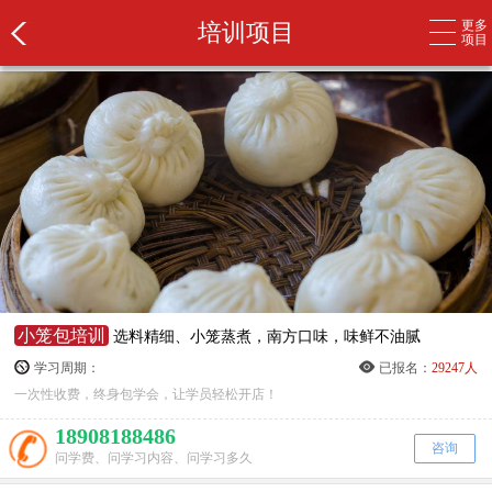
更多
培训项目
项目
小笼包培训
选料精细、小笼蒸煮，南方口味，味鲜不油腻
学习周期：
已报名：
29247人
一次性收费，终身包学会，让学员轻松开店！
18908188486
咨询
问学费、问学习内容、问学习多久