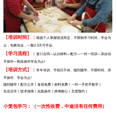
【
培训时间
】
：
根据个人掌握情况而定，不限制学习时间，学会为
止，包教包会，一般2-3天可学会。
【
学习流程
】
：
签订合同—认识材料—配方—一对一培训—亲自动
手操作—熟练操作学会为止!
【
培训方式
】
：
常年培训、节假日不休、随到随学、不限时间、亲
手操作、学会为止!
随到随学丨配方公开丨食宿免费丨材料免费丨一对一手把手教学丨
先尝后学丨技术保障丨实践操作丨师傅耐心丨无需预约丨
小笼包学习：
（一次性收费，中途没有任何费用）